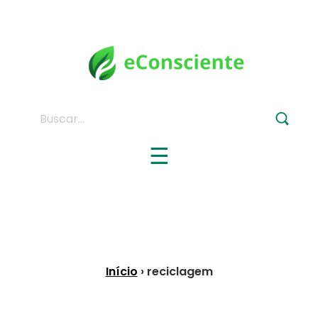
Buscar:
☰
Início
› reciclagem